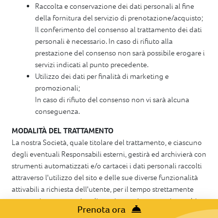
Raccolta e conservazione dei dati personali al fine
della fornitura del servizio di prenotazione/acquisto;
Il conferimento del consenso al trattamento dei dati
personali è necessario. In caso di rifiuto alla
prestazione del consenso non sarà possibile erogare i
servizi indicati al punto precedente.
Utilizzo dei dati per finalità di marketing e
promozionali;
In caso di rifiuto del consenso non vi sarà alcuna
conseguenza.
MODALITÀ DEL TRATTAMENTO
La nostra Società, quale titolare del trattamento, e ciascuno
degli eventuali Responsabili esterni, gestirà ed archivierà con
strumenti automatizzati e/o cartacei i dati personali raccolti
attraverso l'utilizzo del sito e delle sue diverse funzionalità
attivabili a richiesta dell'utente, per il tempo strettamente
necessario a conseguire gli scopi per cui sono stati raccolti o
Prenota ora
volontariamente comunicati dall'utente.