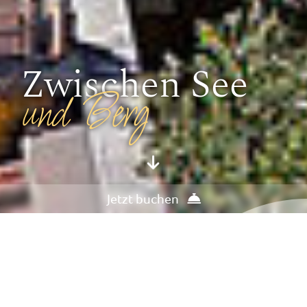
Zwischen See
und Berg
Jetzt buchen
Im Jahr 2026 komplett renoviert,
erwarten Sie diese Ferienwohnungen
in absoluter Traumkulisse mitten im